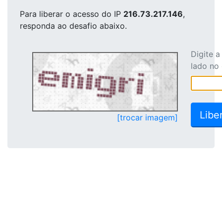
Para liberar o acesso
do IP
216.73.217.146
,
responda ao desafio abaixo.
Digite 
lado no
[trocar imagem]