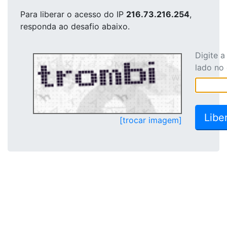
Para liberar o acesso
do IP
216.73.216.254
,
responda ao desafio abaixo.
Digite 
lado no
[trocar imagem]