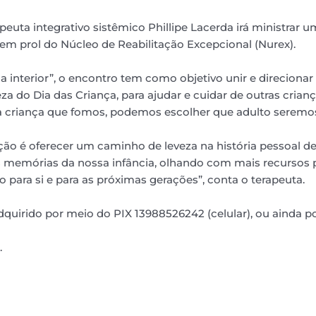
peuta integrativo sistêmico Phillipe Lacerda irá ministrar 
 em prol do Núcleo de Reabilitação Excepcional (Nurex).
 interior”, o encontro tem como objetivo unir e direcionar 
eza do Dia das Criança, para ajudar e cuidar de outras cria
 a criança que fomos, podemos escolher que adulto seremo
nção é oferecer um caminho de leveza na história pessoal de
 memórias da nossa infância, olhando com mais recursos pa
ara si e para as próximas gerações”, conta o terapeuta.
dquirido por meio do PIX 13988526242 (celular), ou ainda p
.