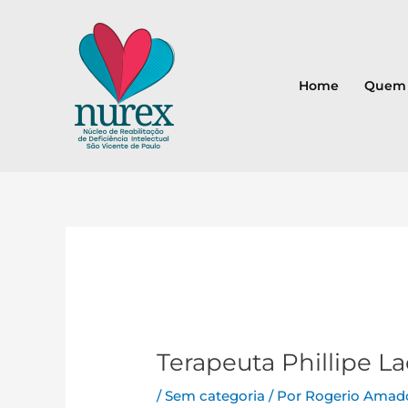
Ir
para
o
conteúdo
Home
Quem
Post
navigation
Terapeuta Phillipe L
/
Sem categoria
/ Por
Rogerio Amad