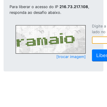
Para liberar o acesso
do IP
216.73.217.108
,
responda ao desafio abaixo.
Digite 
lado no
[trocar imagem]