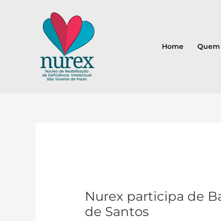
Ir
para
o
conteúdo
Home
Quem
Post
navigation
Nurex participa de B
de Santos