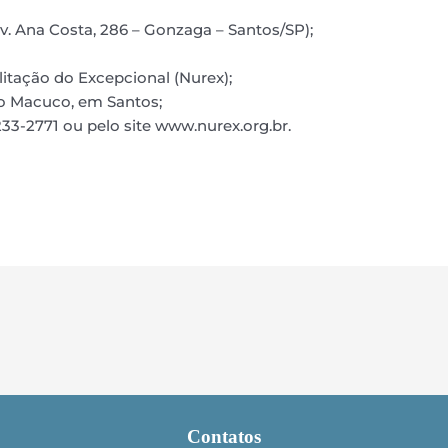
. Ana Costa, 286 – Gonzaga – Santos/SP);
itação do Excepcional (Nurex);
o Macuco, em Santos;
233-2771 ou pelo site www.nurex.org.br.
Contatos