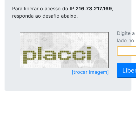
Para liberar o acesso
do IP
216.73.217.169
,
responda ao desafio abaixo.
Digite 
lado no
[trocar imagem]